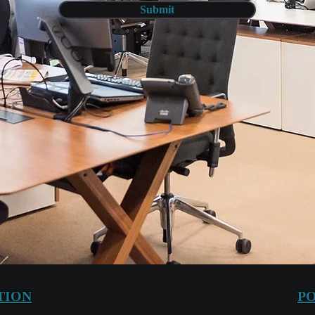
Submit
TION
PO